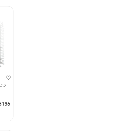
כיס
6156