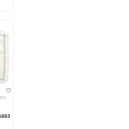
כיס
6883