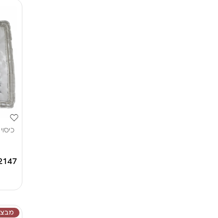
2147
מבצע