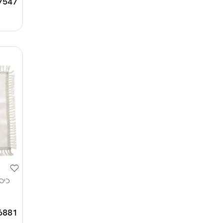
7547
כיס
6881