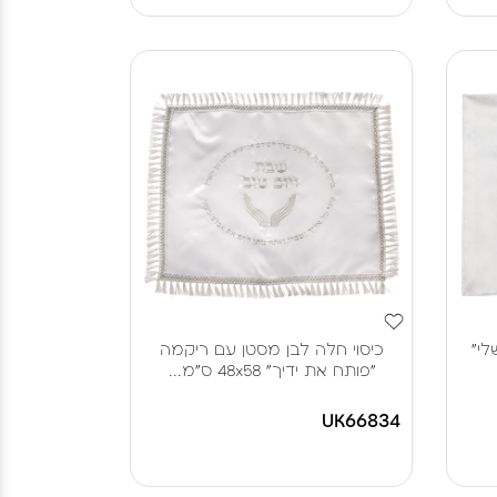
לי"
כיסוי חלה לבן מסטן עם ריקמה
"פותח את ידיך" 48x58 ס"מ...
UK66834