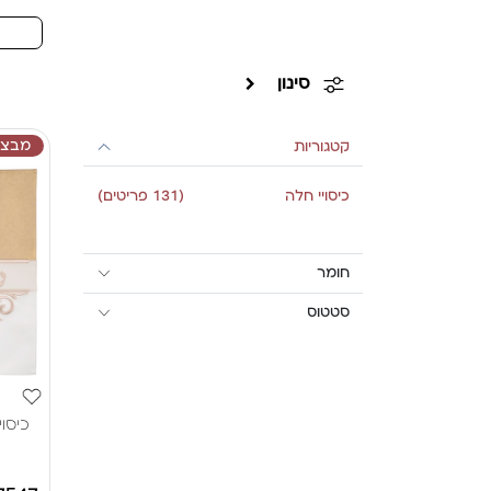
סינון
מבצע
קטגוריות
כיסויי חלה
(131 פריטים)
חומר
סטטוס