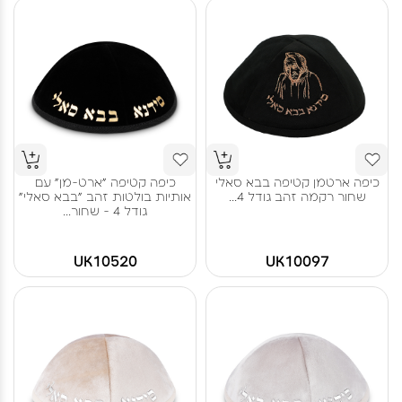
כיפה ארטמן קטיפה בבא סאלי
כיפה קטיפה "ארט-מן" עם
שחור רקמה זהב גודל 4...
אותיות בולטות זהב "בבא סאלי"
גודל 4 - שחור...
UK10520
UK10097