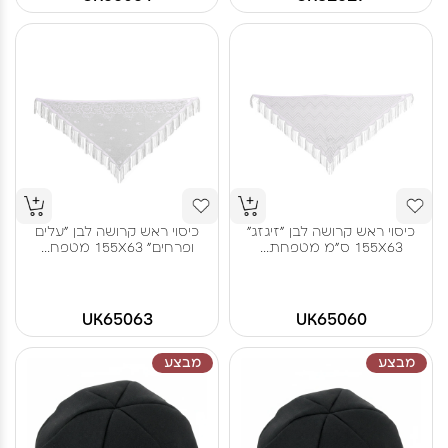
כיסוי ראש קרושה לבן "זיגזג"
כיסוי ראש קרושה לבן "עלים
155X63 ס"מ מטפחת...
ופרחים" 155X63 מטפח...
UK65063
UK65060
מבצע
מבצע