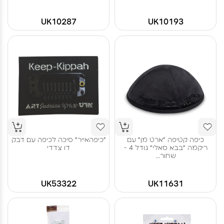
UK10287
UK10193
כיפה קטיפה "ארט מן" עם
"כיפהאייר" סיכה לכיפה עם דבק
ריקמה "בבא סאלי" גודל 4 -
דו צדדי
שחור...
UK53322
UK11631