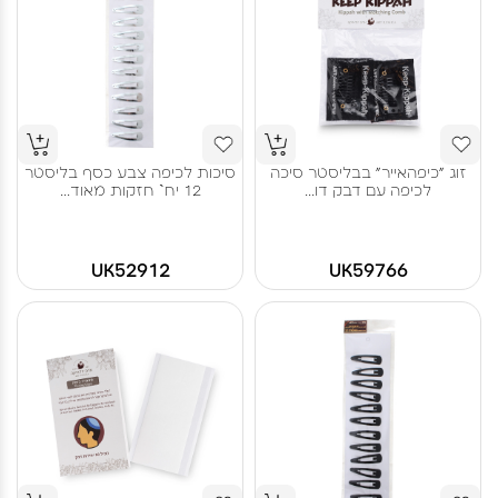
זוג "כיפהאייר" בבליסטר סיכה
סיכות לכיפה צבע כסף בליסטר
לכיפה עם דבק דו...
12 יח` חזקות מאוד...
UK52912
UK59766