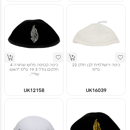
כיפה ירושלמית לבן חלק 22
כיפה קטיפה פלוש שחורה 4
ס"מ
חלקים גודל 3 19 ס"מ "האש
שלי"...
UK12158
UK16039