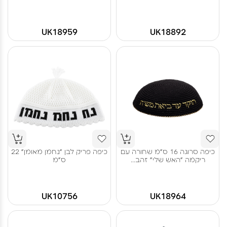
UK18959
UK18892
כיפה סרוגה 16 ס"מ שחורה עם
כיפה פריק לבן "נחמן מאומן" 22
ריקמה "האש שלי" זהב...
ס"מ
UK10756
UK18964