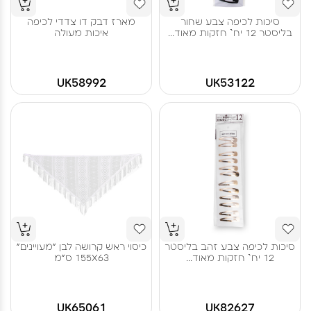
סיכות לכיפה צבע שחור
מארז דבק דו צדדי לכיפה
בליסטר 12 יח` חזקות מאוד...
איכות מעולה
UK58992
UK53122
סיכות לכיפה צבע זהב בליסטר
כיסוי ראש קרושה לבן "מעויינים"
12 יח` חזקות מאוד...
155X63 ס"מ
UK65061
UK82627