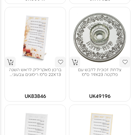
צלחת זכוכית לדבש עם
ברכון מאקריליק לראש השנה
פלקטה 19X23 ס"מ
22X13 ס"מ רימונים צבעוני...
UK83846
UK49196